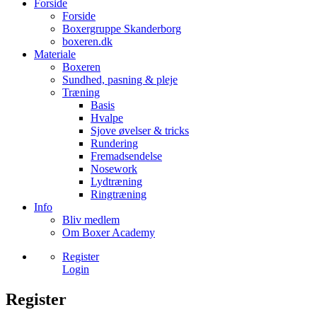
Forside
Forside
Boxergruppe Skanderborg
boxeren.dk
Materiale
Boxeren
Sundhed, pasning & pleje
Træning
Basis
Hvalpe
Sjove øvelser & tricks
Rundering
Fremadsendelse
Nosework
Lydtræning
Ringtræning
Info
Bliv medlem
Om Boxer Academy
Register
Login
Register