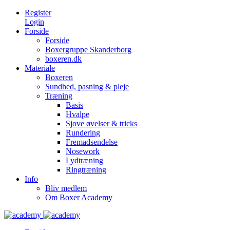
Register
Login
Forside
Forside
Boxergruppe Skanderborg
boxeren.dk
Materiale
Boxeren
Sundhed, pasning & pleje
Træning
Basis
Hvalpe
Sjove øvelser & tricks
Rundering
Fremadsendelse
Nosework
Lydtræning
Ringtræning
Info
Bliv medlem
Om Boxer Academy