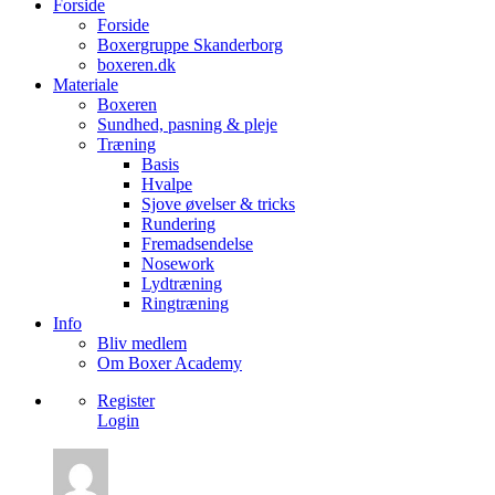
Forside
Forside
Boxergruppe Skanderborg
boxeren.dk
Materiale
Boxeren
Sundhed, pasning & pleje
Træning
Basis
Hvalpe
Sjove øvelser & tricks
Rundering
Fremadsendelse
Nosework
Lydtræning
Ringtræning
Info
Bliv medlem
Om Boxer Academy
Register
Login