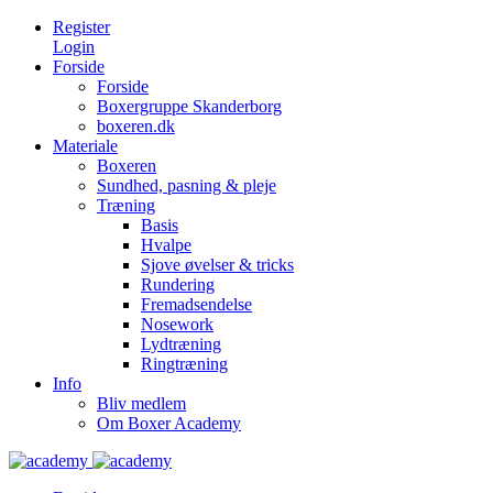
Register
Login
Forside
Forside
Boxergruppe Skanderborg
boxeren.dk
Materiale
Boxeren
Sundhed, pasning & pleje
Træning
Basis
Hvalpe
Sjove øvelser & tricks
Rundering
Fremadsendelse
Nosework
Lydtræning
Ringtræning
Info
Bliv medlem
Om Boxer Academy