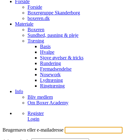
Forside
Forside
Boxergruppe Skanderborg
boxeren.dk
Materiale
Boxeren
Sundhed, pasning & pleje
Træning
Basis
Hvalpe
Sjove øvelser & tricks
Rundering
Fremadsendelse
Nosework
Lydtræning
Ringtræning
Info
Bliv medlem
Om Boxer Academy
Register
Login
Brugernavn eller e-mailadresse