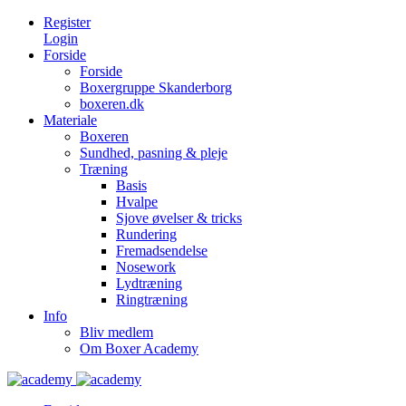
Register
Login
Forside
Forside
Boxergruppe Skanderborg
boxeren.dk
Materiale
Boxeren
Sundhed, pasning & pleje
Træning
Basis
Hvalpe
Sjove øvelser & tricks
Rundering
Fremadsendelse
Nosework
Lydtræning
Ringtræning
Info
Bliv medlem
Om Boxer Academy